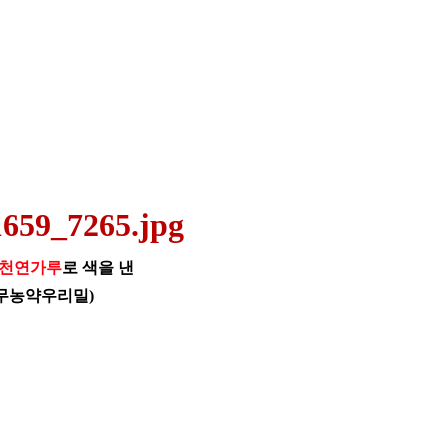
천연가루
로 색을 낸
색(무농약우리밀)