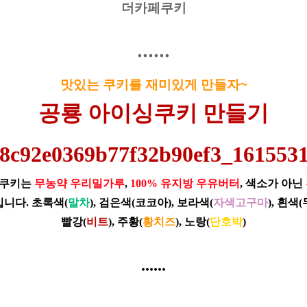
더카페쿠키
......
맛있는 쿠키를 재미있게 만들자~
공룡 아이싱쿠키 만들기
제쿠키는
무농약 우리밀가루
,
100% 유지방 우유버터
, 색소가 아닌
입니다.
초록색(
말차
), 검은색(코코아), 보라색(
자색고구마
), 흰
빨강(
비트
),
주황(
황치즈
), 노랑(
단호박
)
......