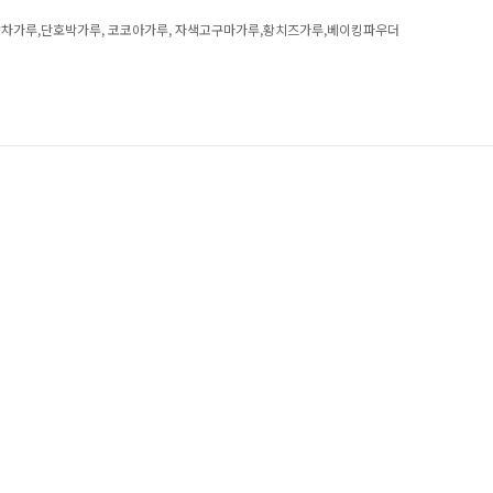
루, 말차가루,단호박가루, 코코아가루, 자색고구마가루,황치즈가루,베이킹파우더