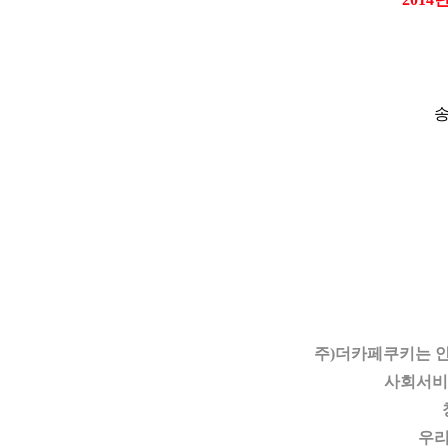
송
주)더카페쿠키는 
사회서비
우리