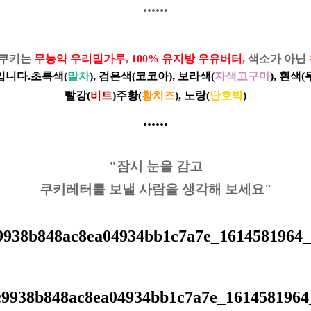
......
제쿠키는
무농약 우리밀가루
,
100% 유지방 우유버터
, 색소가 아닌
입니다.
초록색(
말차
), 검은색(코코아), 보라색(
자색고구마
), 흰색
빨강(
비트
)
주황(
황치즈
), 노랑(
단호박
)
......
"잠시 눈을 감고
쿠키레터를 보낼 사람을 생각해 보세요"