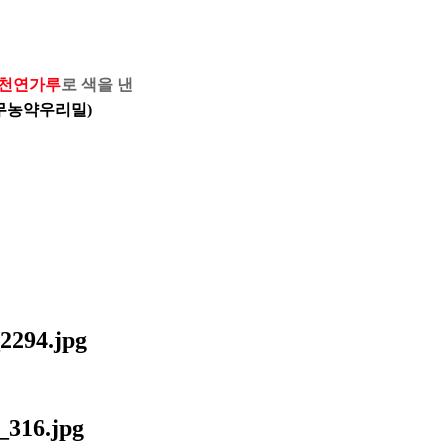
천연가루
로 색을 낸
(무농약우리밀)