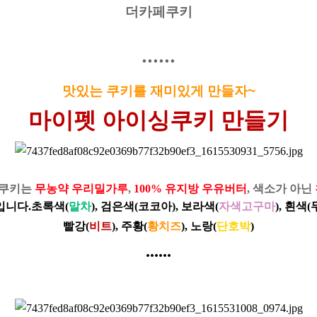
더카페쿠키
......
맛있는 쿠키를 재미있게 만들자~
마이펫 아이싱쿠키 만들기
제쿠키는
무농약 우리밀가루
,
100% 유지방 우유버터
, 색소가 아닌
입니다.
초록색(
말차
), 검은색(코코아), 보라색(
자색고구마
), 흰색
빨강(
비트
),
주황(
황치즈
), 노랑(
단호박
)
......