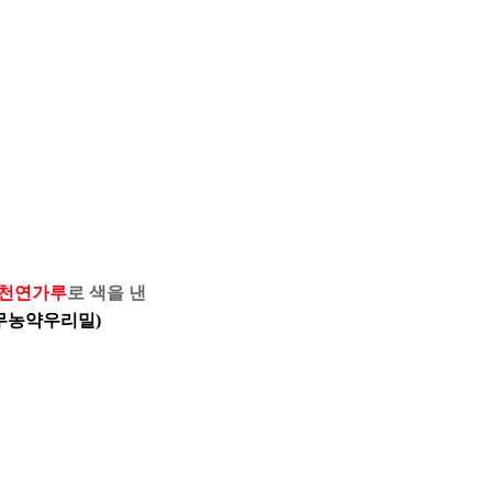
천연가루
로 색을 낸
(무농약우리밀)