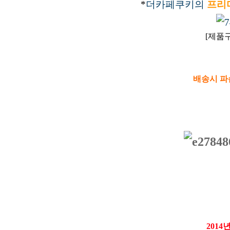
​*
더카페쿠키의
프리
[제품구
배송시 파
2014