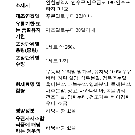
인천광역시 연수구 먼우금로 190 연수프
소재지
라자 701호
제조연월일
주문일로부터 2일이내
유통기한 또
는 품질유지
제조일로부터 30일이내
기한
포장단위별
1세트 약 260g
용량(중량)
포장단위별
1세트 12개
수량
무농약 우리밀 밀가루, 유지방 100% 우유
버터, 계란,설탕, 석류분말, 검은콩분말,
원재료명 및
흑미분말, 마늘분말, 양파분말, 들깨분말,
함량
대추분말, 망고, 마카다미아, 볶음귀리,
건조마늘, 양파분태, 건조대추, 베이킹파
우더, 소금
영양성분
해당사항 없음
유전자재조합
식품에 해당
해당사항 없음
하는 경우의