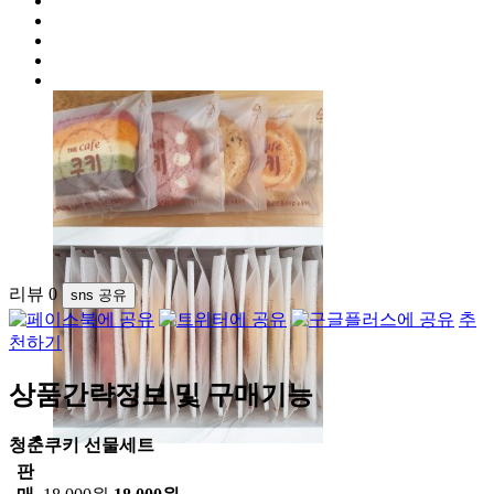
리뷰
0
sns 공유
추
천하기
상품간략정보 및 구매기능
청춘쿠키 선물세트
판