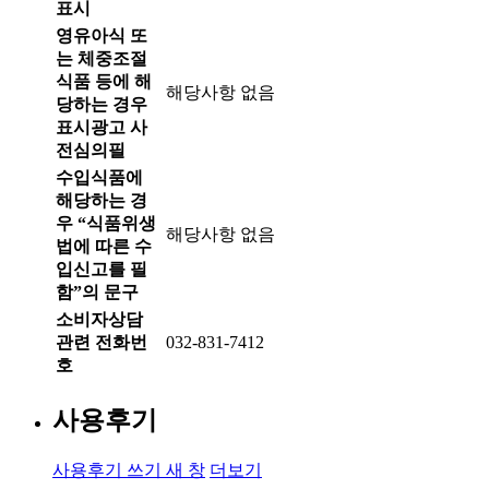
표시
영유아식 또
는 체중조절
식품 등에 해
해당사항 없음
당하는 경우
표시광고 사
전심의필
수입식품에
해당하는 경
우 “식품위생
해당사항 없음
법에 따른 수
입신고를 필
함”의 문구
소비자상담
관련 전화번
032-831-7412
호
사용후기
사용후기 쓰기
새 창
더보기