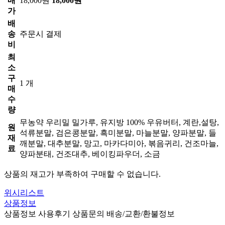
매
18,000원
18,000원
가
배
송
주문시 결제
비
최
소
구
1 개
매
수
량
무농약 우리밀 밀가루, 유지방 100% 우유버터, 계란,설탕,
원
석류분말, 검은콩분말, 흑미분말, 마늘분말, 양파분말, 들
재
깨분말, 대추분말, 망고, 마카다미아, 볶음귀리, 건조마늘,
료
양파분태, 건조대추, 베이킹파우더, 소금
상품의 재고가 부족하여 구매할 수 없습니다.
위시리스트
상품정보
상품정보
사용후기
상품문의
배송/교환/환불정보