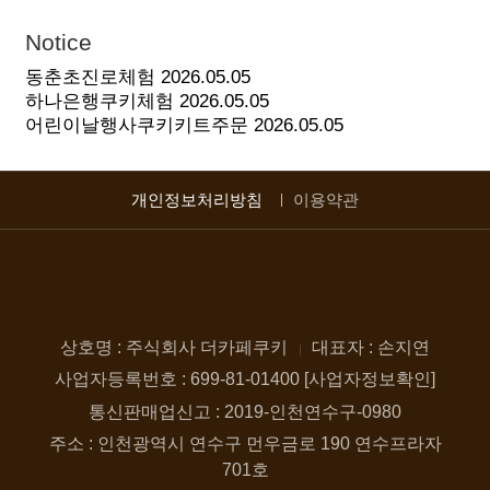
Notice
동춘초진로체험
2026.05.05
하나은행쿠키체험
2026.05.05
어린이날행사쿠키키트주문
2026.05.05
개인정보처리방침
이용약관
상호명 : 주식회사 더카페쿠키
대표자 : 손지연
사업자등록번호 : 699-81-01400 [사업자정보확인]
통신판매업신고 : 2019-인천연수구-0980
주소 : 인천광역시 연수구 먼우금로 190 연수프라자
701호