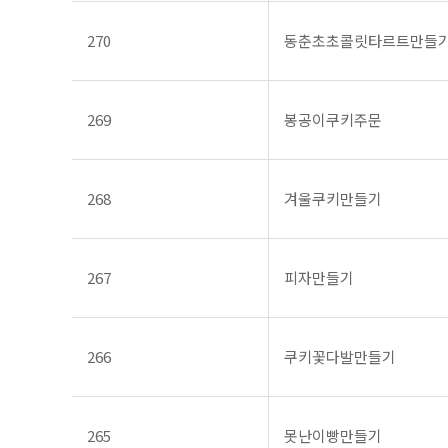
270
동춘초초콜릿타르트만들
269
봉공이쿠키주문
268
겨울쿠키만들기
267
피자만들기
266
쿠키꽃다발만들기
265
못난이빵만들기