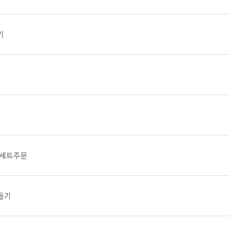
기
물세트주문
들기