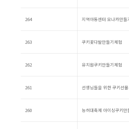
264
지역아동센터 모나카만들
263
쿠키꽃다발만들기체험
262
유치원쿠키만들기체험
261
선생님들을 위한 쿠키선
260
능허대축제 아이싱쿠키만