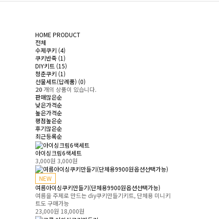
HOME
PRODUCT
전체
수제쿠키 (4)
쿠키반죽 (1)
DIY키트 (15)
청춘쿠키 (1)
선물세트(답례품) (0)
20
개의 상품이 있습니다.
판매많은순
낮은가격순
높은가격순
평점높은순
후기많은순
최근등록순
아이싱크림6색세트
3,000원
3,000원
NEW
여름아이싱쿠키만들기(단체용9900원옵션선택가능)
여름을 주제로 만드는 diy쿠키만들기키트, 단체용 미니키
트도 구매가능
23,000원
18,000원