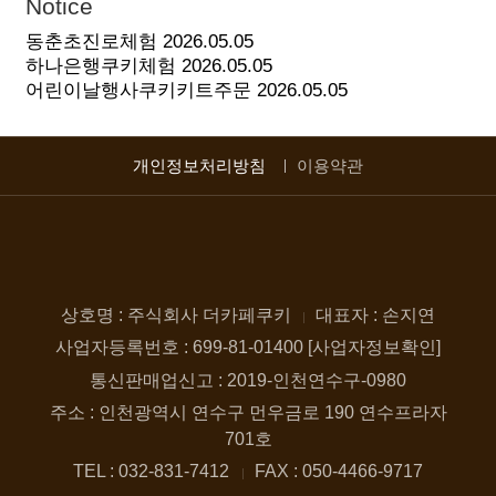
Notice
동춘초진로체험
2026.05.05
하나은행쿠키체험
2026.05.05
어린이날행사쿠키키트주문
2026.05.05
개인정보처리방침
이용약관
상호명 : 주식회사 더카페쿠키
대표자 : 손지연
사업자등록번호 : 699-81-01400 [사업자정보확인]
통신판매업신고 : 2019-인천연수구-0980
주소 : 인천광역시 연수구 먼우금로 190 연수프라자
701호
TEL : 032-831-7412
FAX : 050-4466-9717