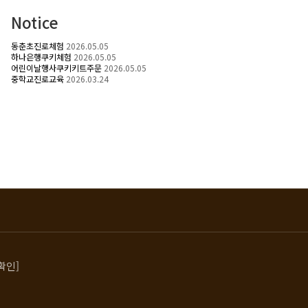
Notice
동춘초진로체험
2026.05.05
하나은행쿠키체험
2026.05.05
어린이날행사쿠키키트주문
2026.05.05
중학교진로교육
2026.03.24
확인]