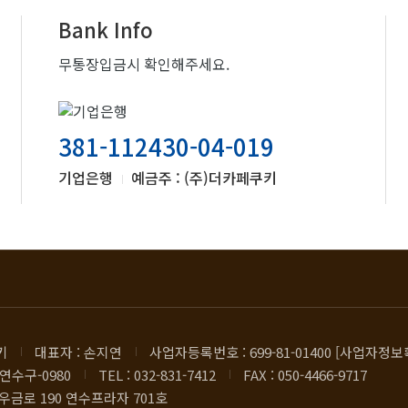
Bank Info
무통장입금시 확인해주세요.
381-112430-04-019
기업은행
예금주 : (주)더카페쿠키
키
대표자 : 손지연
사업자등록번호 : 699-81-01400 [사업자정보
연수구-0980
TEL : 032-831-7412
FAX : 050-4466-9717
우금로 190 연수프라자 701호