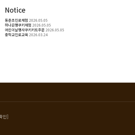
Notice
동춘초진로체험
2026.05.05
하나은행쿠키체험
2026.05.05
어린이날행사쿠키키트주문
2026.05.05
중학교진로교육
2026.03.24
확인]