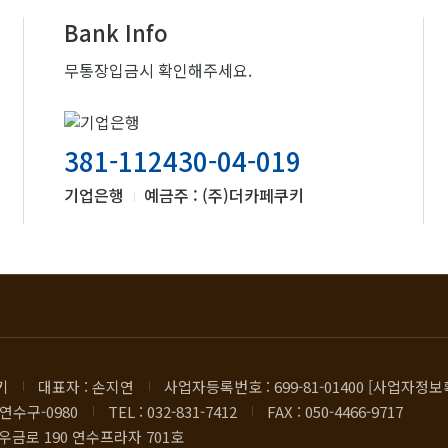
Bank Info
무통장입금시 확인해주세요.
381-112430-04-019
기업은행
예금주 : (주)더카페쿠키
키
대표자 : 손지연
사업자등록번호 : 699-81-01400 [사업자정보
연수구-0980
TEL : 032-831-7412
FAX : 050-4466-9717
우금로 190 연수프라자 701호