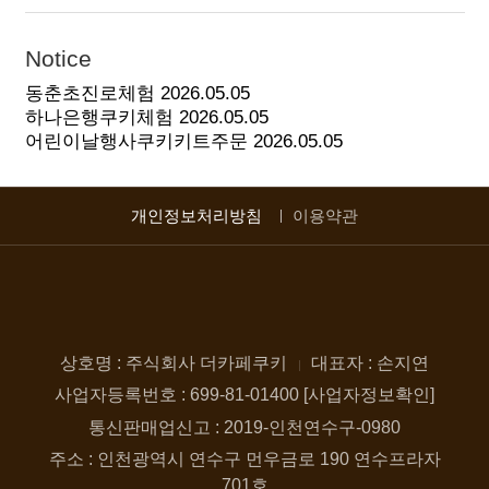
Notice
동춘초진로체험
2026.05.05
하나은행쿠키체험
2026.05.05
어린이날행사쿠키키트주문
2026.05.05
개인정보처리방침
이용약관
상호명 : 주식회사 더카페쿠키
대표자 : 손지연
사업자등록번호 : 699-81-01400 [사업자정보확인]
통신판매업신고 : 2019-인천연수구-0980
주소 : 인천광역시 연수구 먼우금로 190 연수프라자
701호